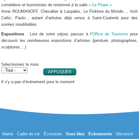
comédiens et humoristes de renommé à la salle
« Le Phare »
.
Anne ROUMANOFF, Chevallier & Laspales, Le Floklore du Monde..., Irish
Celtic, Paulo... autant d’artistes déjà venus à Saint-Coulomb pour des
soirées inoubliables.
Expositions
: Lors de votre séjour, passez à l’
Office du Tourisme
pour
découvrir les nombreuses expositions d’artistes (peinture, photographies,
sculptures....)
Sélectionnez le mois
Il n’y a pas d’évènement pour le moment
Mairie
Cadre de vie
Économie
Vous êtes
Événements
Découvrir