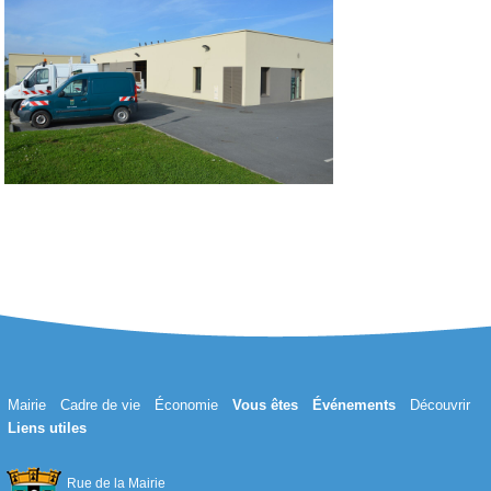
Mairie
Cadre de vie
Économie
Vous êtes
Événements
Découvrir
Liens utiles
Rue de la Mairie