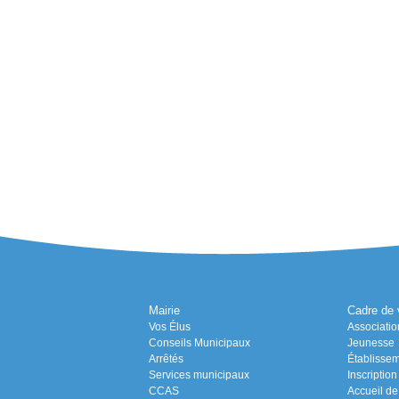
Mairie
Cadre de 
Vos Élus
Associatio
Conseils Municipaux
Jeunesse
Arrêtés
Établissem
Services municipaux
Inscriptio
CCAS
Accueil de 