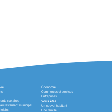
vie
Économie
ns
Commerces et services
Entreprises
ents scolaires
Vous êtes
n au restaurant municipal
Un nouvel habitant
loisirs
Une famille