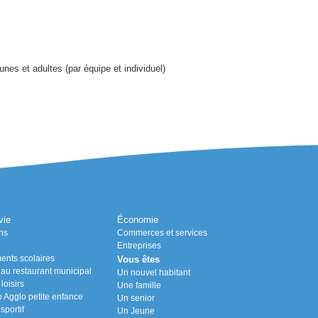
nes et adultes (par équipe et individuel)
vie
Économie
ns
Commerces et services
Entreprises
ents scolaires
Vous êtes
n au restaurant municipal
Un nouvel habitant
loisirs
Une famille
Agglo petite enfance
Un senior
portif
Un Jeune