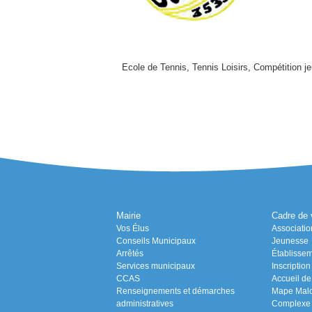
Ecole de Tennis, Tennis Loisirs, Compétition jeu
Mairie
Cadre de 
Vos Élus
Associatio
Conseils Municipaux
Jeunesse
Arrêtés
Établissem
Services municipaux
Inscriptio
CCAS
Accueil de 
Renseignements et démarches
Mape Malo 
administratives
Complexe s