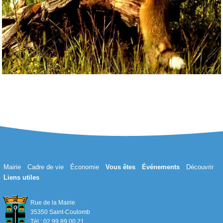
Mairie
Cadre de vie
Économie
Vous êtes
Événements
Découvrir
Liens utiles
Rue de la Mairie
35350 Saint-Coulomb
Tél : 02 99 89 00 21