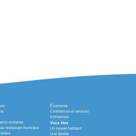
vie
Économie
ns
Commerces et services
Entreprises
ents scolaires
Vous êtes
n au restaurant municipal
Un nouvel habitant
loisirs
Une famille