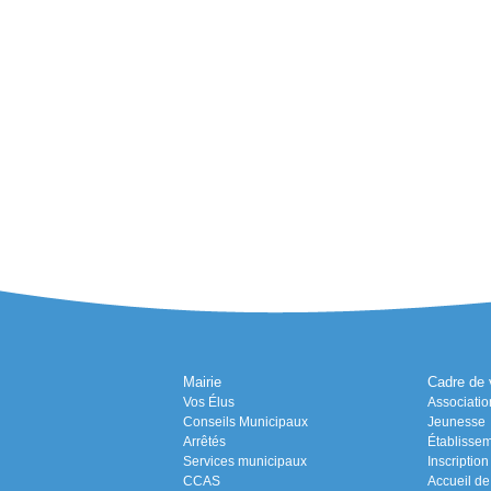
Mairie
Cadre de 
Vos Élus
Associatio
Conseils Municipaux
Jeunesse
Arrêtés
Établissem
Services municipaux
Inscriptio
CCAS
Accueil de 