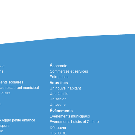
vie
Économie
ns
Commerces et services
Entreprises
ents scolaires
Vous êtes
n au restaurant municipal
Un nouvel habitant
loisirs
Une famille
Un senior
s
Un Jeune
Événements
Evénements municipaux
Agglo petite enfance
Evénements Loisirs et Culture
portif
Découvrir
ue
HISTOIRE