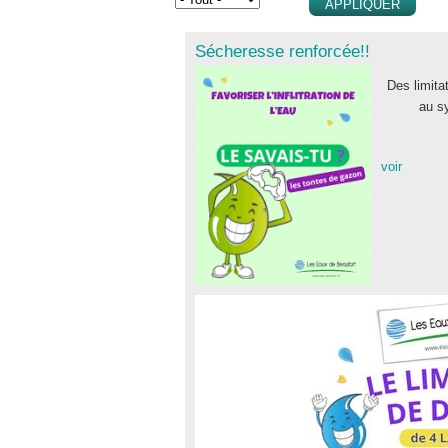
Sécheresse renforcée!!
Des limita
au s
voir