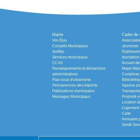
Mairie
Cadre de 
Vos Élus
Associatio
Conseils Municipaux
Jeunesse
Arrêtés
Établissem
Services municipaux
Inscriptio
CCAS
Accueil de 
Renseignements et démarches
Mape Malo 
administratives
Complexe s
Plan local d'urbanisme
Bibliothèq
Permanences des Adjoints
Agence po
Publications municipales
Transports
Messages Municipaux
Propreté e
Location d
Logement
Culte
Annuaire p
Santé Sec