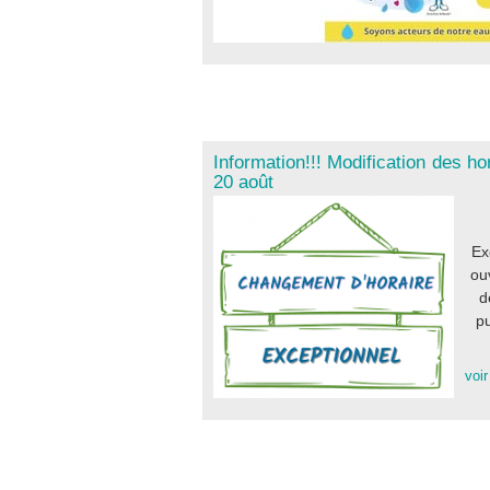
Information!!! Modification des ho
20 août
Ex
ou
d
pu
voir