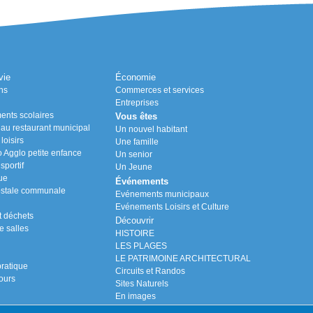
vie
Économie
ns
Commerces et services
Entreprises
ents scolaires
Vous êtes
n au restaurant municipal
Un nouvel habitant
loisirs
Une famille
Agglo petite enfance
Un senior
portif
Un Jeune
ue
Événements
stale communale
Evénements municipaux
Evénements Loisirs et Culture
t déchets
Découvrir
e salles
HISTOIRE
LES PLAGES
LE PATRIMOINE ARCHITECTURAL
ratique
Circuits et Randos
ours
Sites Naturels
En images
GUERRE 14-18